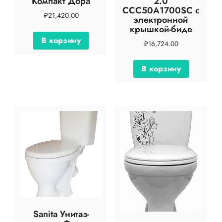
Компакт Дора
2.0
CCC50A1700SC с
₽
21,420.00
электронной
крышкой-биде
В корзину
₽
16,724.00
В корзину
Sanita Унитаз-