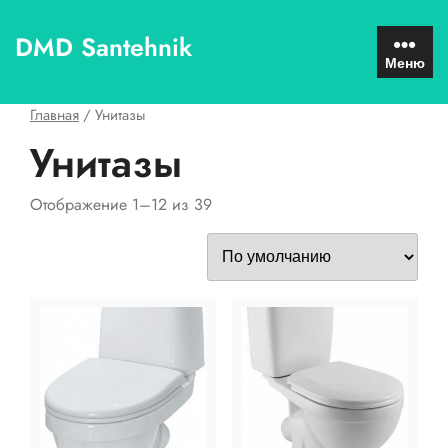
Перейти
к
DMD Santehnik
содержимому
Меню
Главная
/ Унитазы
Унитазы
Отображение 1–12 из 39