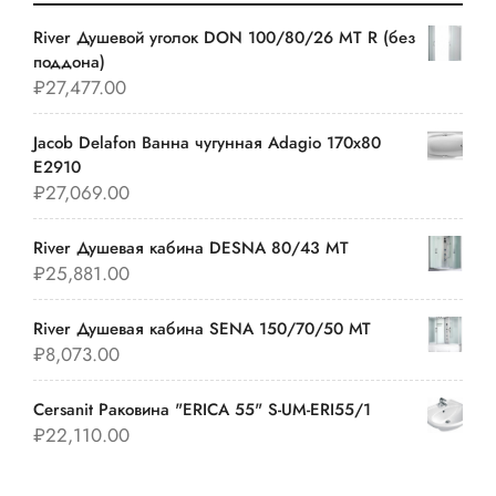
River Душевой уголок DON 100/80/26 MT R (без
поддона)
₽
27,477.00
Jacob Delafon Ванна чугунная Adagio 170х80
E2910
₽
27,069.00
River Душевая кабина DESNA 80/43 MT
₽
25,881.00
River Душевая кабина SENA 150/70/50 МТ
₽
8,073.00
Cersanit Раковина "ERICA 55" S-UM-ERI55/1
₽
22,110.00