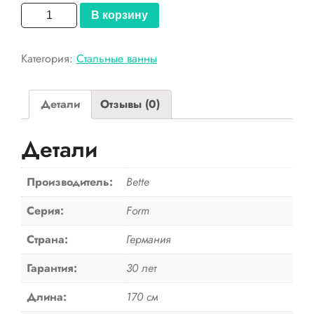
Количество
В корзину
товара
Bette
Категория:
Стальные ванны
Стальная
ванна
Form
Детали
Отзывы (0)
3710
AD
Детали
Plus
Производитель:
Bette
Серия:
Form
Страна:
Германия
Гарантия:
30 лет
Длина:
170 см