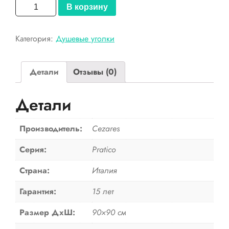
Количество
В корзину
товара
Cezares
Категория:
Душевые уголки
Душевой
уголок
PRATICO-
Детали
Отзывы (0)
A-
2-
Детали
90-
C-
Cr
Производитель:
Cezares
Серия:
Pratico
Страна:
Италия
Гарантия:
15 лет
Размер ДхШ:
90×90 см