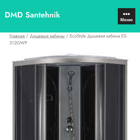
Перейти
к
DMD Santehnik
содержимому
Меню
Главная
/
Душевые кабины
/ EcoStyle Душевая кабина ES-
312GWP