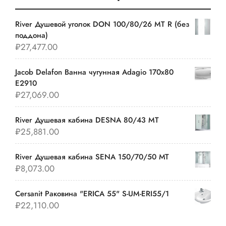
River Душевой уголок DON 100/80/26 MT R (без
поддона)
₽
27,477.00
Jacob Delafon Ванна чугунная Adagio 170х80
E2910
₽
27,069.00
River Душевая кабина DESNA 80/43 MT
₽
25,881.00
River Душевая кабина SENA 150/70/50 МТ
₽
8,073.00
Cersanit Раковина "ERICA 55" S-UM-ERI55/1
₽
22,110.00