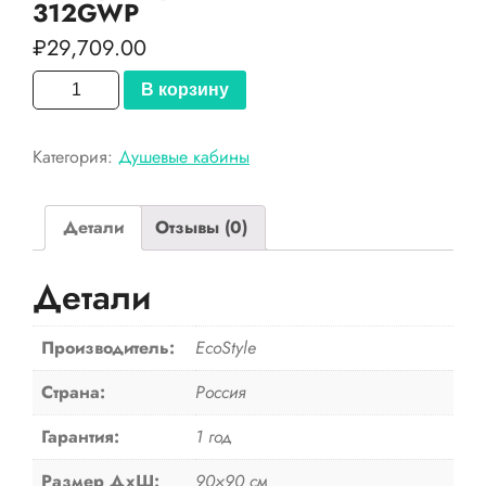
312GWP
₽
29,709.00
Количество
В корзину
товара
EcoStyle
Категория:
Душевые кабины
Душевая
кабина
ES-
Детали
Отзывы (0)
312GWP
Детали
Производитель:
EcoStyle
Страна:
Россия
Гарантия:
1 год
Размер ДхШ:
90×90 см