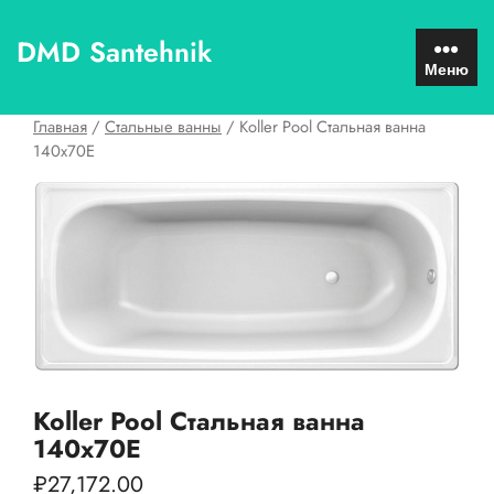
Перейти
к
DMD Santehnik
содержимому
Меню
Главная
/
Стальные ванны
/ Koller Pool Стальная ванна
140х70E
Koller Pool Стальная ванна
140х70E
₽
27,172.00