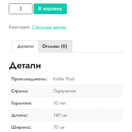
Количество
В корзину
товара
Koller
Категория:
Стальные ванны
Pool
Стальная
ванна
Детали
Отзывы (0)
140х70E
Детали
Производитель:
Koller Pool
Страна:
Португалия
Гарантия:
10 лет
Длина:
140 см
Ширина:
70 см