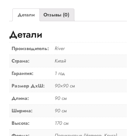
уголок
DON
Детали
Отзывы (0)
90/26
МТ
Детали
(без
поддона)
Производитель:
River
Страна:
Китай
Гарантия:
1 год
Размер ДхШ:
90×90 см
Длина:
90 см
Ширина:
90 см
Высота:
170 см
Форма:
Полукруглые (Четверть Круга)