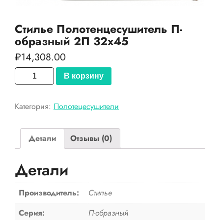
Стилье Полотенцесушитель П-
образный 2П 32х45
₽
14,308.00
Количество
В корзину
товара
Стилье
Категория:
Полотецесушители
Полотенцесушитель
П-
образный
Детали
Отзывы (0)
2П
32х45
Детали
Производитель:
Стилье
Серия:
П-образный