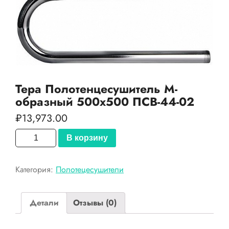
Тера Полотенцесушитель М-
образный 500х500 ПСВ-44-02
₽
13,973.00
Количество
В корзину
товара
Тера
Категория:
Полотецесушители
Полотенцесушитель
М-
образный
Детали
Отзывы (0)
500х500
ПСВ-44-