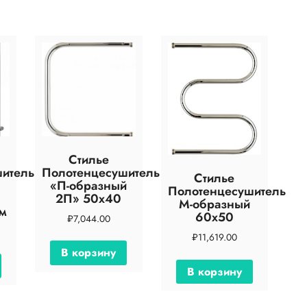
Стилье
итель
Полотенцесушитель
Стилье
«П-образный
Полотенцесушитель
2П» 50х40
М-образный
м
60х50
₽
7,044.00
₽
11,619.00
В корзину
В корзину