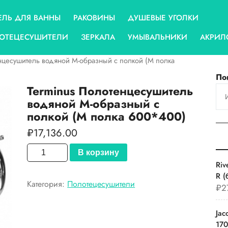
ЕЛЬ ДЛЯ ВАННЫ
РАКОВИНЫ
ДУШЕВЫЕ УГОЛКИ
ОТЕЦЕСУШИТЕЛИ
ЗЕРКАЛА
УМЫВАЛЬНИКИ
АКРИЛ
нцесушитель водяной М-образный с полкой (М полка
По
Terminus Полотенцесушитель
водяной М-образный с
полкой (М полка 600*400)
₽
17,136.00
Количество
В корзину
товара
Ri
Terminus
R (
Категория:
Полотецесушители
Полотенцесушитель
₽
2
водяной
М-
Jac
образный
17