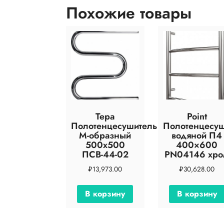
Похожие товары
Тера
Point
Полотенцесушитель
Полотенцесуш
М-образный
водяной П4
500х500
400×600
ПСВ-44-02
PN04146 хро
₽
13,973.00
₽
30,628.00
В корзину
В корзину