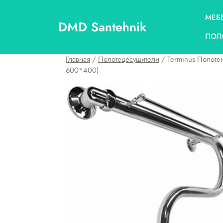
Перейти
к
МЕБ
DMD Santehnik
содержимому
ПОЛ
Главная
/
Полотецесушители
/ Terminus Полоте
600*400)