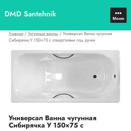
Перейти
к
DMD Santehnik
содержимому
Меню
Главная
/
Чугунные ванны
/ Универсал Ванна чугунная
Сибирячка У 150×75 с отверстиями под ручки
Универсал Ванна чугунная
Сибирячка У 150×75 с