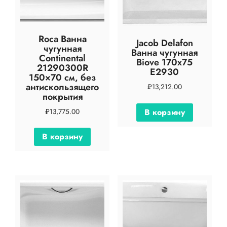
Roca Ванна
Jacob Delafon
чугунная
Ванна чугунная
Continental
Biove 170х75
21290300R
E2930
150×70 см, без
антискользящего
₽
13,212.00
покрытия
₽
13,775.00
В корзину
В корзину