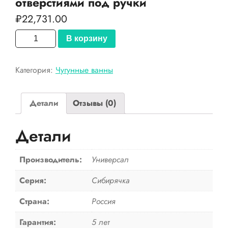
отверстиями под ручки
₽
22,731.00
Количество
В корзину
товара
Универсал
Категория:
Чугунные ванны
Ванна
чугунная
Сибирячка
Детали
Отзывы (0)
У
150x75
Детали
с
отверстиями
под
Производитель:
Универсал
ручки
Серия:
Сибирячка
Страна:
Россия
Гарантия:
5 лет