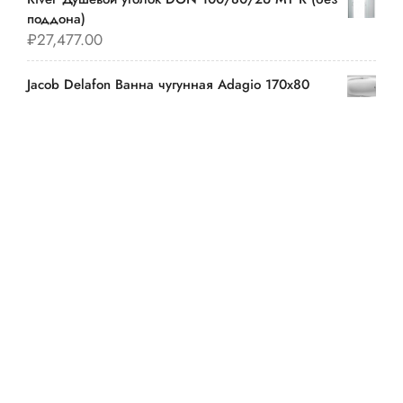
поддона)
₽
27,477.00
Jacob Delafon Ванна чугунная Adagio 170х80
E2910
₽
27,069.00
River Душевая кабина DESNA 80/43 MT
₽
25,881.00
River Душевая кабина SENA 150/70/50 МТ
₽
8,073.00
Cersanit Раковина "ERICA 55" S-UM-ERI55/1
₽
22,110.00
TV Channel Insight WordPress Theme