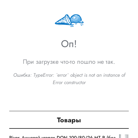
Оп!
При загрузке что-то пошло не так.
Ошибка:
TypeError: `error` object is not an instance of
Error constructor
Товары
River Душевой уголок DON 100/80/26 MT R (без