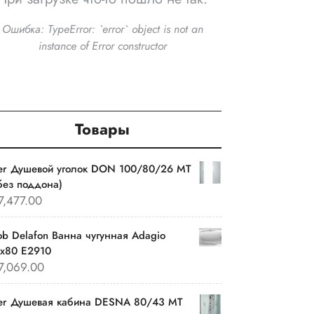
Ошибка:
TypeError: `error` object is not an
instance of Error constructor
Товары
ver Душевой уголок DON 100/80/26 MT
без поддона)
7,477.00
ob Delafon Ванна чугунная Adagio
0х80 E2910
7,069.00
ver Душевая кабина DESNA 80/43 MT