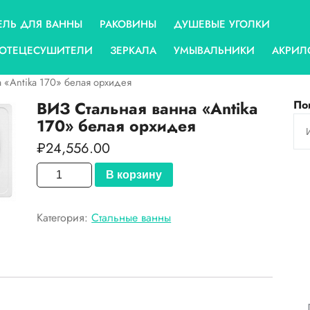
ЕЛЬ ДЛЯ ВАННЫ
РАКОВИНЫ
ДУШЕВЫЕ УГОЛКИ
ОТЕЦЕСУШИТЕЛИ
ЗЕРКАЛА
УМЫВАЛЬНИКИ
АКРИЛ
 «Antika 170» белая орхидея
ВИЗ Стальная ванна «Antika
По
170» белая орхидея
₽
24,556.00
Количество
В корзину
товара
ВИЗ
Категория:
Стальные ванны
Стальная
ванна
"Antika
170"
белая
орхидея