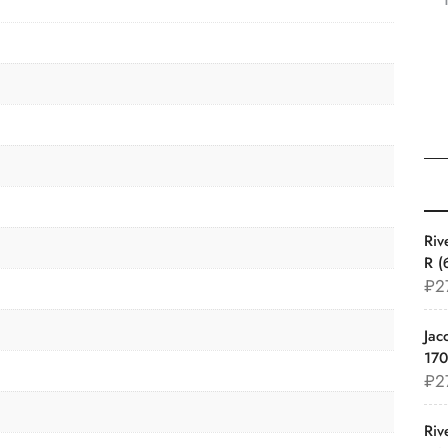
Ri
R (
₽
2
Jac
17
₽
2
Ri