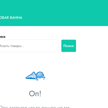
ОВАЯ ВАННА
иск
Поиск
Оп!
При загрузке что-то пошло не так.