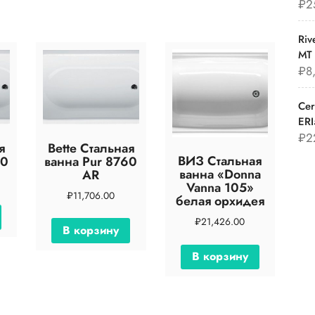
₽
2
Riv
МТ
₽
8
Cer
ERI
₽
2
я
Bette Стальная
ВИЗ Стальная
60
ванна Pur 8760
ванна «Donna
AR
Vanna 105»
₽
11,706.00
белая орхидея
₽
21,426.00
В корзину
В корзину