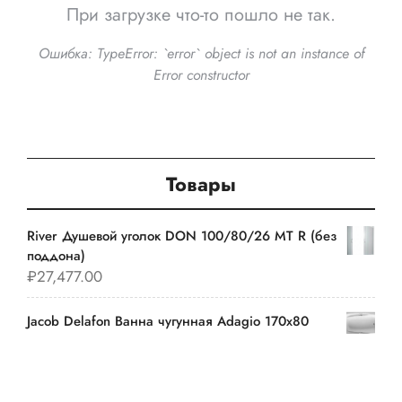
При загрузке что-то пошло не так.
Ошибка:
TypeError: `error` object is not an instance of
Error constructor
Товары
River Душевой уголок DON 100/80/26 MT R (без
поддона)
₽
27,477.00
Jacob Delafon Ванна чугунная Adagio 170х80
E2910
₽
27,069.00