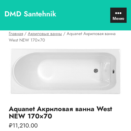
Перейти
к
DMD Santehnik
содержимому
Меню
Главная
/
Акриловые ванны
/ Aquanet Акриловая ванна
West NEW 170×70
Aquanet Акриловая ванна West
NEW 170×70
₽
11,210.00