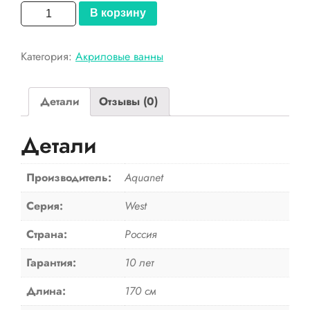
Количество
В корзину
товара
Aquanet
Категория:
Акриловые ванны
Акриловая
ванна
West
Детали
Отзывы (0)
NEW
170x70
Детали
Производитель:
Aquanet
Серия:
West
Страна:
Россия
Гарантия:
10 лет
Длина:
170 см