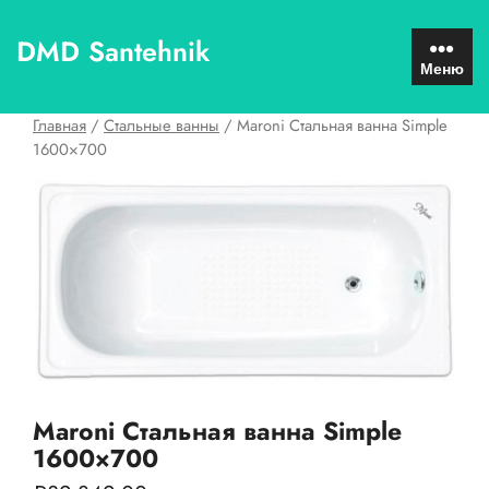
Перейти
к
DMD Santehnik
содержимому
Меню
Главная
/
Стальные ванны
/ Maroni Стальная ванна Simple
1600×700
Maroni Стальная ванна Simple
1600×700