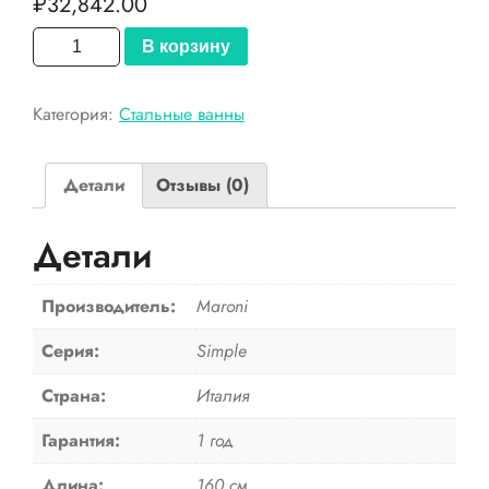
₽
32,842.00
Количество
В корзину
товара
Maroni
Категория:
Стальные ванны
Стальная
ванна
Simple
Детали
Отзывы (0)
1600x700
Детали
Производитель:
Maroni
Серия:
Simple
Страна:
Италия
Гарантия:
1 год
Длина:
160 см