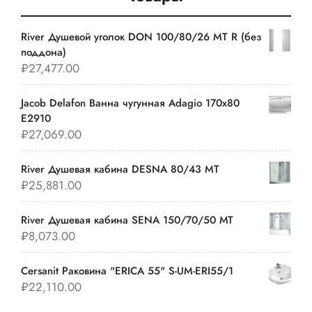
River Душевой уголок DON 100/80/26 MT R (без
поддона)
₽
27,477.00
Jacob Delafon Ванна чугунная Adagio 170х80
E2910
₽
27,069.00
River Душевая кабина DESNA 80/43 MT
₽
25,881.00
River Душевая кабина SENA 150/70/50 МТ
₽
8,073.00
Cersanit Раковина "ERICA 55" S-UM-ERI55/1
₽
22,110.00