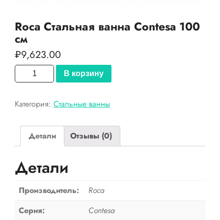
Roca Стальная ванна Contesa 100
см
₽
9,623.00
Количество
В корзину
товара
Roca
Категория:
Стальные ванны
Стальная
ванна
Contesa
Детали
Отзывы (0)
100
см
Детали
Производитель:
Roca
Серия:
Contesa