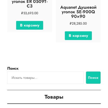
уголок ER 0509T-
C3
Aquanet Душевой
уголок SE-900Q
₽
33,693.00
90×90
₽
28,285.00
В корзину
В корзину
Поиск
Поиск
Товары