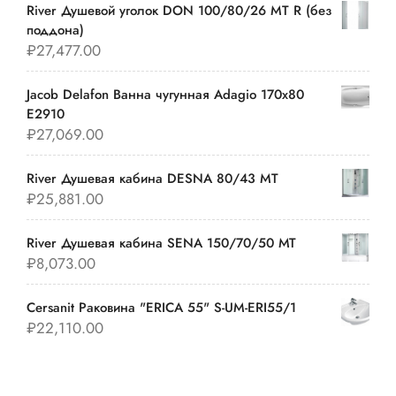
River Душевой уголок DON 100/80/26 MT R (без
поддона)
₽
27,477.00
Jacob Delafon Ванна чугунная Adagio 170х80
E2910
₽
27,069.00
River Душевая кабина DESNA 80/43 MT
₽
25,881.00
River Душевая кабина SENA 150/70/50 МТ
₽
8,073.00
Cersanit Раковина "ERICA 55" S-UM-ERI55/1
₽
22,110.00