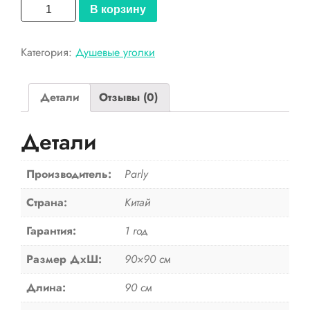
Количество
В корзину
товара
Parly
Категория:
Душевые уголки
Душевой
уголок
ZE900
Детали
Отзывы (0)
Детали
Производитель:
Parly
Страна:
Китай
Гарантия:
1 год
Размер ДхШ:
90×90 см
Длина:
90 см